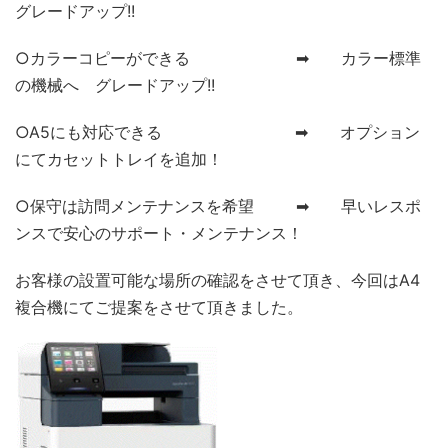
グレードアップ!!
○カラーコピーができる ➡ カラー標準
の機械へ グレードアップ!!
○A5にも対応できる ➡ オプション
にてカセットトレイを追加！
○保守は訪問メンテナンスを希望 ➡ 早いレスポ
ンスで安心のサポート・メンテナンス！
お客様の設置可能な場所の確認をさせて頂き、今回はA4
複合機にてご提案をさせて頂きました。