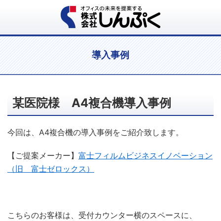
導入事例
某医院様 A4複合機導入事例
今回は、A4複合機の導入事例をご紹介致します。
【ご提案メーカー】
富士フィルムビジネスイノベーション
（旧 富士ゼロックス）
こちらのお客様は、受付カウンター横のスペースに、