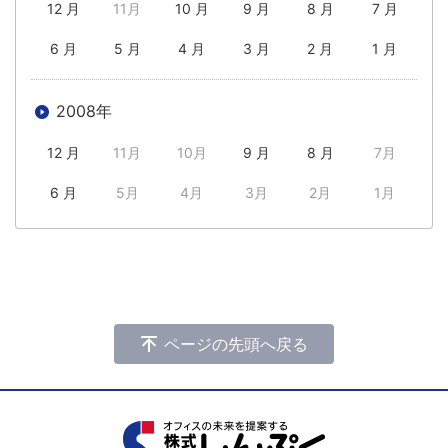
12 月
11月
10 月
9 月
8 月
7 月
6 月
5 月
4 月
3 月
2 月
1 月
2008年
12 月
11月
10月
9 月
8 月
7月
6 月
5月
4月
3月
2月
1月
ページの先頭へ戻る