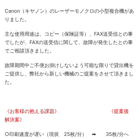
Canon（キヤノン）のレーザーモノクロの小型複合機があ
りました。
主な使用用途は、コピー（保険証等）、FAX送受信との事
でしたが、FAXの送受信に関して、故障が発生したとの事
でご相談頂きました。
故障期間中ご不便お掛けしないよう可能な限りで貸出機を
ご提供し、弊社から新しい機械のご提案をさせて頂きまし
た。
《お客様の抱える課題》 《提案後
解決案》
○印刷速度が遅い（現状 25枚/分） ➡ 35枚/分へ