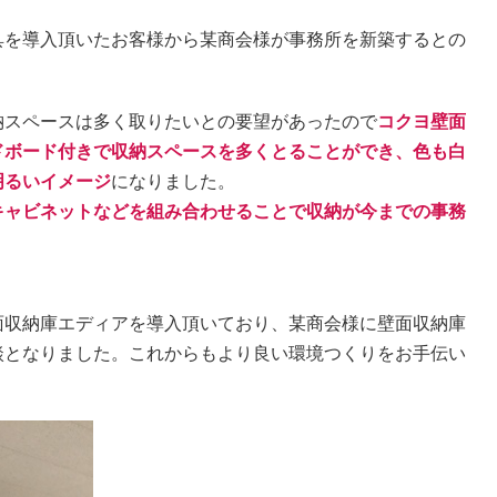
具を導入頂いたお客様から某商会様が事務所を新築するとの
納スペースは多く取りたいとの要望があったので
コクヨ壁面
ドボード付きで収納スペースを多くとることができ、色も白
明るいイメージ
になりました。
キャビネットなどを組み合わせることで収納が今までの事務
面収納庫エディアを導入頂いており、某商会様に壁面収納庫
談となりました。これからもより良い環境つくりをお手伝い