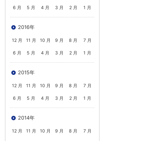
6 月
5 月
4 月
3 月
2 月
1 月
2016年
12 月
11 月
10 月
9 月
8 月
7 月
6 月
5 月
4 月
3 月
2 月
1 月
2015年
12 月
11 月
10 月
9 月
8 月
7 月
6 月
5 月
4 月
3 月
2 月
1 月
2014年
12 月
11 月
10 月
9 月
8 月
7 月