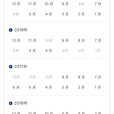
12 月
11 月
10 月
9 月
8月
7 月
6月
5 月
4 月
3 月
2 月
1 月
2018年
12 月
11 月
10月
9 月
8 月
7 月
6月
5 月
4 月
3月
2月
1月
2017年
12月
11月
10月
9 月
8 月
7 月
6 月
5 月
4 月
3 月
2 月
1 月
2016年
12 月
11 月
10 月
9 月
8 月
7 月