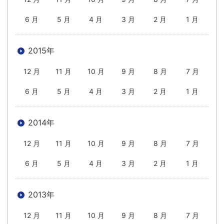
6 月
5 月
4 月
3 月
2 月
1 月
2015年
12 月
11 月
10 月
9 月
8 月
7 月
6 月
5 月
4 月
3 月
2 月
1 月
2014年
12 月
11 月
10 月
9 月
8 月
7 月
6 月
5 月
4 月
3 月
2 月
1 月
2013年
12 月
11 月
10 月
9 月
8 月
7 月