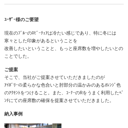
ﾕｰｻﾞｰ様のご要望
現在のﾌﾞﾙｰのﾛﾋﾞｰﾁｪｱは冷たい感じであり、特に冬には
寒々とした印象があるということを
改善したいということと、もっと座席数を増やしたいとの
ことでした。
ご提案
そこで、当社がご提案させていただきましたのが
ｱｲﾎﾞﾘｰの柔らかな色合いと肘部分の温かみのあるｵﾚﾝｼﾞ色
のｱｸｾﾝﾄをつけること。また、ｺｰﾅｰのRをうまく利用したﾍﾞ
ﾝﾁにての座席数の確保を提案させていただきました。
納入事例