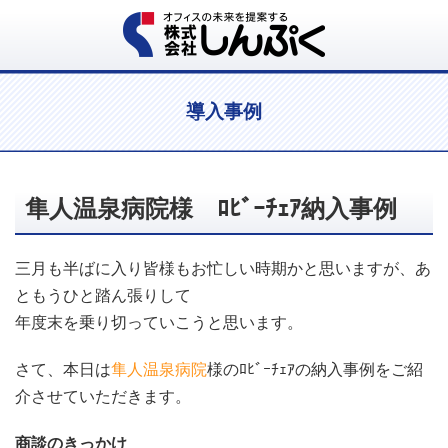
導入事例
隼人温泉病院様 ﾛﾋﾞｰﾁｪｱ納入事例
三月も半ばに入り皆様もお忙しい時期かと思いますが、あ
ともうひと踏ん張りして
年度末を乗り切っていこうと思います。
さて、本日は
隼人温泉病院
様のﾛﾋﾞｰﾁｪｱの納入事例をご紹
介させていただきます。
商談のきっかけ