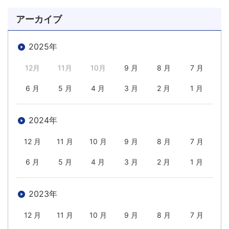
アーカイブ
2025年
12月
11月
10月
9 月
8 月
7 月
6 月
5 月
4 月
3 月
2 月
1 月
2024年
12 月
11 月
10 月
9 月
8 月
7 月
6 月
5 月
4 月
3 月
2 月
1 月
2023年
12 月
11 月
10 月
9 月
8 月
7 月