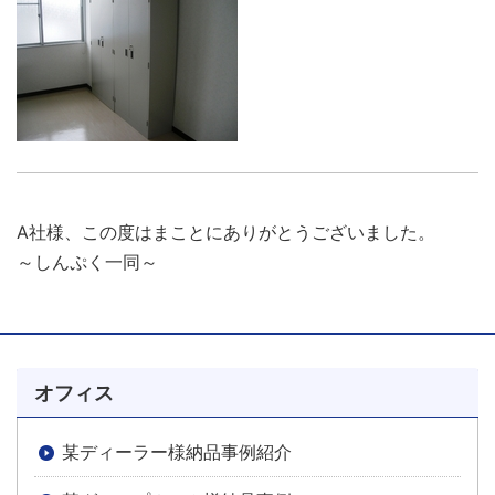
A社様、この度はまことにありがとうございました。
～しんぷく一同～
オフィス
某ディーラー様納品事例紹介