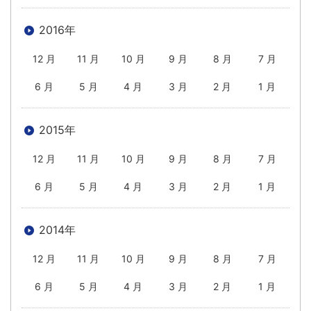
2016年
12 月
11 月
10 月
9 月
8 月
7 月
6 月
5 月
4 月
3 月
2 月
1 月
2015年
12 月
11 月
10 月
9 月
8 月
7 月
6 月
5 月
4 月
3 月
2 月
1 月
2014年
12 月
11 月
10 月
9 月
8 月
7 月
6 月
5 月
4 月
3 月
2 月
1 月