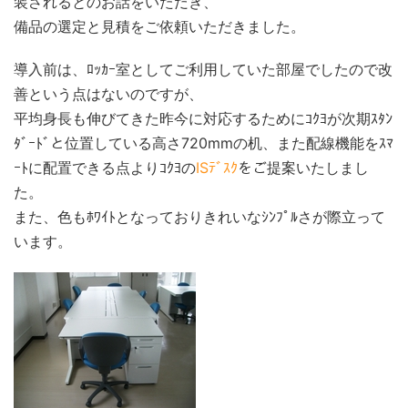
装されるとのお話をいただき、
備品の選定と見積をご依頼いただきました。
導入前は、ﾛｯｶｰ室としてご利用していた部屋でしたので改
善という点はないのですが、
平均身長も伸びてきた昨今に対応するためにｺｸﾖが次期ｽﾀﾝ
ﾀﾞｰﾄﾞと位置している高さ720mmの机、また配線機能をｽﾏ
ｰﾄに配置できる点よりｺｸﾖの
ISﾃﾞｽｸ
をご提案いたしまし
た。
また、色もﾎﾜｲﾄとなっておりきれいなｼﾝﾌﾟﾙさが際立って
います。