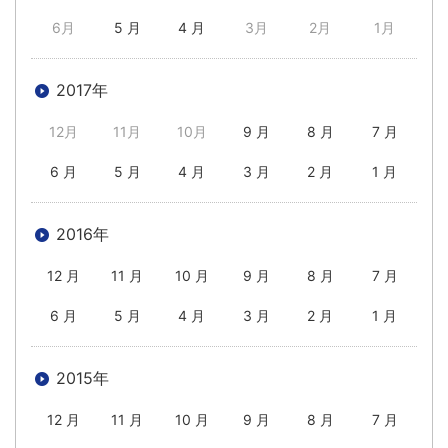
6月
5 月
4 月
3月
2月
1月
2017年
12月
11月
10月
9 月
8 月
7 月
6 月
5 月
4 月
3 月
2 月
1 月
2016年
12 月
11 月
10 月
9 月
8 月
7 月
6 月
5 月
4 月
3 月
2 月
1 月
2015年
12 月
11 月
10 月
9 月
8 月
7 月