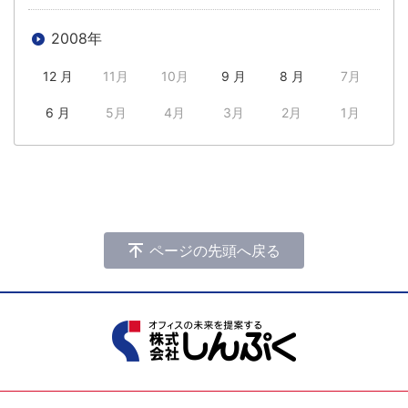
2008年
12 月
11月
10月
9 月
8 月
7月
6 月
5月
4月
3月
2月
1月
ページの先頭へ戻る