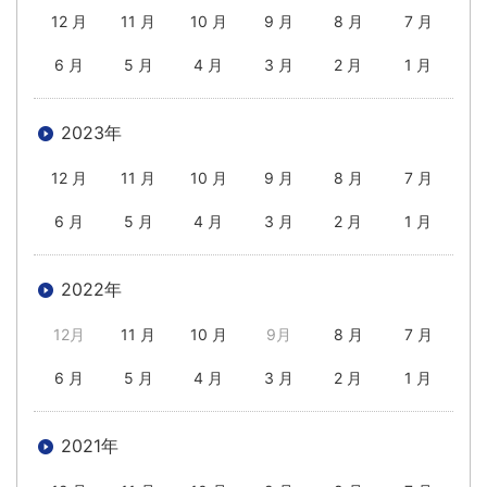
12 月
11 月
10 月
9 月
8 月
7 月
6 月
5 月
4 月
3 月
2 月
1 月
2023年
12 月
11 月
10 月
9 月
8 月
7 月
6 月
5 月
4 月
3 月
2 月
1 月
2022年
12月
11 月
10 月
9月
8 月
7 月
6 月
5 月
4 月
3 月
2 月
1 月
2021年