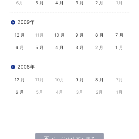
6月
5 月
4 月
3 月
2 月
1月
2009年
12 月
11月
10 月
9 月
8 月
7 月
6 月
5 月
4 月
3 月
2 月
1 月
2008年
12 月
11月
10月
9 月
8 月
7月
6 月
5月
4月
3月
2月
1月