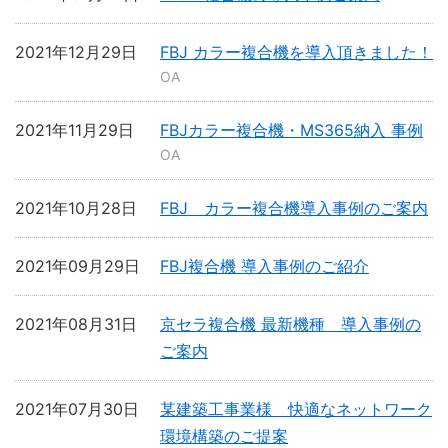
2021年12月29日
FBJ カラー複合機を導入頂きました！
OA
2021年11月29日
FBJカラー複合機・MS365納入 事例
OA
2021年10月28日
FBJ カラー複合機導入事例のご案内
2021年09月29日
FBJ複合機 導入事例のご紹介
2021年08月31日
京セラ複合機 最新機種 導入事例の
ご案内
2021年07月30日
某建築工事業様 快適なネットワーク
環境構築のご提案