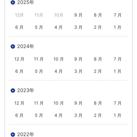
2025年
12月
11月
10月
9 月
8 月
7 月
6 月
5 月
4 月
3 月
2 月
1 月
2024年
12 月
11 月
10 月
9 月
8 月
7 月
6 月
5 月
4 月
3 月
2 月
1 月
2023年
12 月
11 月
10 月
9 月
8 月
7 月
6 月
5 月
4 月
3 月
2 月
1 月
2022年