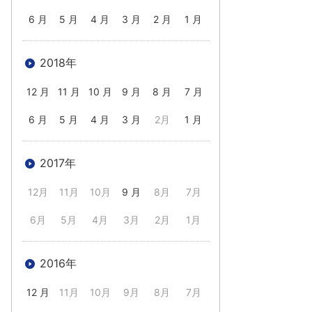
6 月
5 月
4 月
3 月
2 月
1 月
2018年
12 月
11 月
10 月
9 月
8 月
7 月
6 月
5 月
4 月
3 月
2月
1 月
2017年
12月
11月
10月
9 月
8月
7月
6月
5月
4月
3月
2月
1月
2016年
12 月
11月
10月
9月
8月
7月