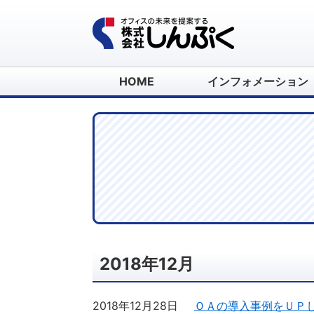
HOME
インフォメーション
2018年12月
2018年12月28日
ＯＡの導入事例をＵＰ