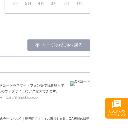
6月
5月
4月
3月
2月
1月
ページの先頭へ戻る
QRコードをスマートフォン等で読み取って、
このウェブサイトにアクセスできます。
https://shinpuku.co.jp
しんぷくの
ミーティング
株式会社しんぷく｜鹿児島でオフィス家具や文具、OA機器の販売.