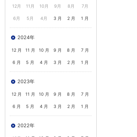
12月
11月
10月
9月
8月
7月
6月
5月
4月
3 月
2 月
1 月
2024年
12 月
11 月
10 月
9 月
8 月
7 月
6 月
5 月
4 月
3 月
2 月
1 月
2023年
12 月
11 月
10 月
9 月
8 月
7 月
6 月
5 月
4 月
3 月
2 月
1 月
2022年