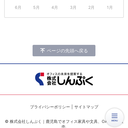
6月
5月
4月
3月
2月
1月
ページの先頭へ戻る
プライバシーポリシー
サイトマップ
© 株式会社しんぷく｜鹿児島でオフィス家具や文具、OA機器の販
売.