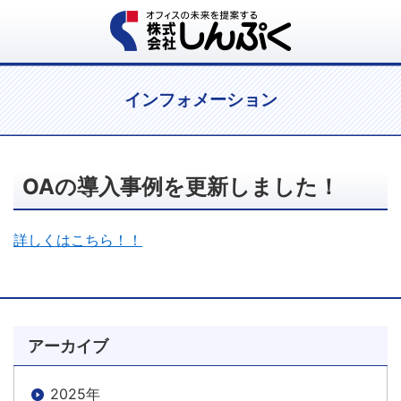
インフォメーション
OAの導入事例を更新しました！
詳しくはこちら！！
アーカイブ
2025年