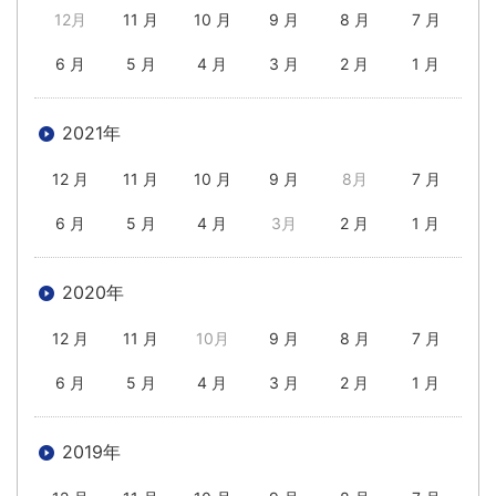
12月
11 月
10 月
9 月
8 月
7 月
6 月
5 月
4 月
3 月
2 月
1 月
2021年
12 月
11 月
10 月
9 月
8月
7 月
6 月
5 月
4 月
3月
2 月
1 月
2020年
12 月
11 月
10月
9 月
8 月
7 月
6 月
5 月
4 月
3 月
2 月
1 月
2019年