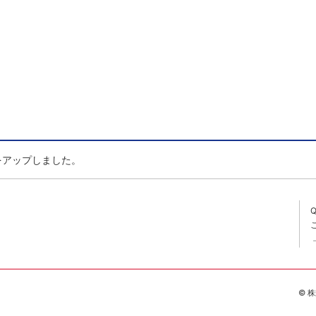
をアップしました。
© 