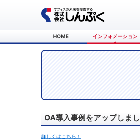
HOME
インフォメーション
OA導入事例をアップしま
詳しくはこちら！