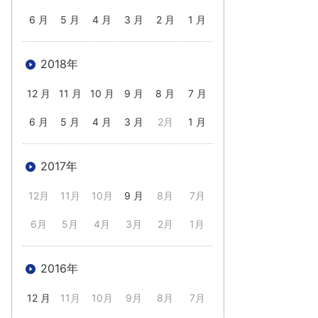
6 月
5 月
4 月
3 月
2 月
1 月
2018年
12 月
11 月
10 月
9 月
8 月
7 月
6 月
5 月
4 月
3 月
2月
1 月
2017年
12月
11月
10月
9 月
8月
7月
6月
5月
4月
3月
2月
1月
2016年
12 月
11月
10月
9月
8月
7月