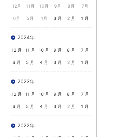
12月
11月
10月
9月
8月
7月
6月
5月
4月
3 月
2 月
1 月
2024年
12 月
11 月
10 月
9 月
8 月
7 月
6 月
5 月
4 月
3 月
2 月
1 月
2023年
12 月
11 月
10 月
9 月
8 月
7 月
6 月
5 月
4 月
3 月
2 月
1 月
2022年