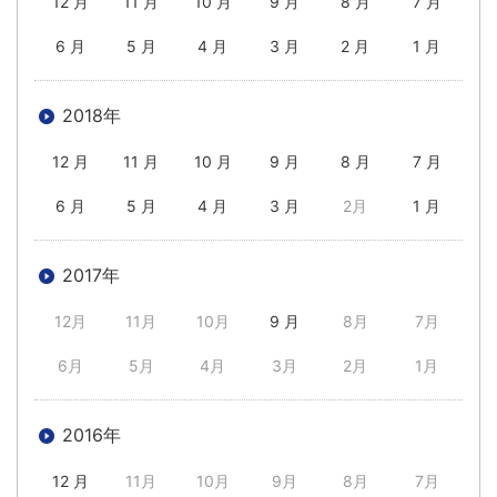
12 月
11 月
10 月
9 月
8 月
7 月
6 月
5 月
4 月
3 月
2 月
1 月
2018年
12 月
11 月
10 月
9 月
8 月
7 月
6 月
5 月
4 月
3 月
2月
1 月
2017年
12月
11月
10月
9 月
8月
7月
6月
5月
4月
3月
2月
1月
2016年
12 月
11月
10月
9月
8月
7月