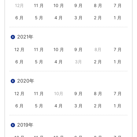
12月
11 月
10 月
9 月
8 月
7 月
6 月
5 月
4 月
3 月
2 月
1 月
2021年
12 月
11 月
10 月
9 月
8月
7 月
6 月
5 月
4 月
3月
2 月
1 月
2020年
12 月
11 月
10月
9 月
8 月
7 月
6 月
5 月
4 月
3 月
2 月
1 月
2019年