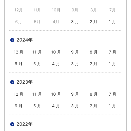
12月
11月
10月
9月
8月
7月
6月
5月
4月
3 月
2 月
1 月
2024年
12 月
11 月
10 月
9 月
8 月
7 月
6 月
5 月
4 月
3 月
2 月
1 月
2023年
12 月
11 月
10 月
9 月
8 月
7 月
6 月
5 月
4 月
3 月
2 月
1 月
2022年