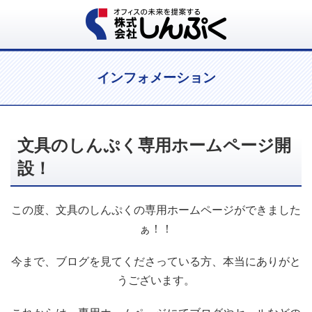
インフォメーション
文具のしんぷく専用ホームページ開
設！
この度、文具のしんぷくの専用ホームページができました
ぁ！！
今まで、ブログを見てくださっている方、本当にありがと
うございます。