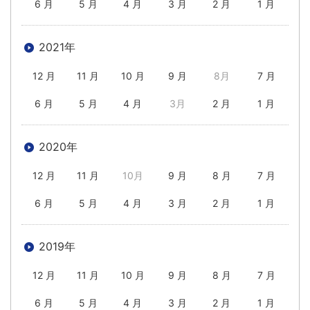
6 月
5 月
4 月
3 月
2 月
1 月
2021年
12 月
11 月
10 月
9 月
8月
7 月
6 月
5 月
4 月
3月
2 月
1 月
2020年
12 月
11 月
10月
9 月
8 月
7 月
6 月
5 月
4 月
3 月
2 月
1 月
2019年
12 月
11 月
10 月
9 月
8 月
7 月
6 月
5 月
4 月
3 月
2 月
1 月