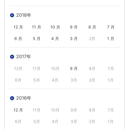
2018年
12 月
11 月
10 月
9 月
8 月
7 月
6 月
5 月
4 月
3 月
2月
1 月
2017年
12月
11月
10月
9 月
8月
7月
6月
5月
4月
3月
2月
1月
2016年
12 月
11月
10月
9月
8月
7月
6月
5月
4月
3月
2月
1月