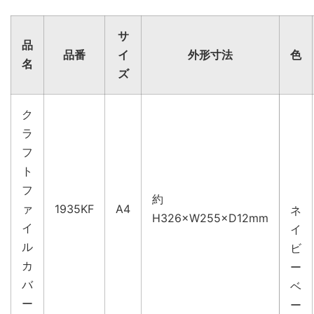
サ
品
品番
イ
外形寸法
色
名
ズ
ク
ラ
フ
ト
フ
約
ァ
1935KF
A4
ネ
H326×W255×D12mm
イ
イ
ル
ビ
カ
ー
バ
ベ
ー
ー