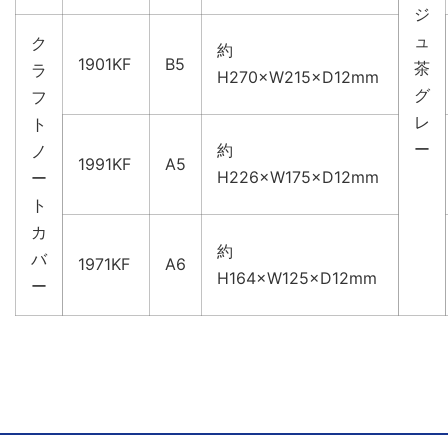
ジ
ュ
ク
約
1901KF
B5
茶
ラ
H270×W215×D12mm
グ
フ
レ
ト
ー
約
ノ
1991KF
A5
H226×W175×D12mm
ー
ト
カ
約
バ
1971KF
A6
H164×W125×D12mm
ー