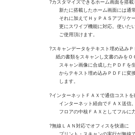
?カスタマイズできるホーム画面を搭載
新たに搭載したホーム画面には通常機
それに加えてＨｙＰＡＳアプリケーシ
更にスワイプ機能に対応。使いたい機
ご使用頂けます。
?スキャンデータをテキスト埋め込みＰ
紙の書類をスキャンし文書のみをＯＣ
スキャン画像に合成したＰＤＦを生成
からテキスト埋め込みＰＤＦに変換、
します。
?インターネットＦＡＸで通信コストを
インターネット経由でＦＡＸ送信。Ｆ
フロアの中核ＦＡＸとしてフルに力
?無線ＬＡＮ対応でオフィスを快適に
プリント・スキャンの実行が無線で接