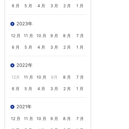
6 月
5 月
4 月
3 月
2 月
1 月
2023年
12 月
11 月
10 月
9 月
8 月
7 月
6 月
5 月
4 月
3 月
2 月
1 月
2022年
12月
11 月
10 月
9月
8 月
7 月
6 月
5 月
4 月
3 月
2 月
1 月
2021年
12 月
11 月
10 月
9 月
8 月
7 月