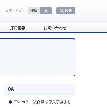
文字サイズ
大
標準
検索
採用情報
お問い合わせ
OA
FBJ カラー複合機を導入頂きまし