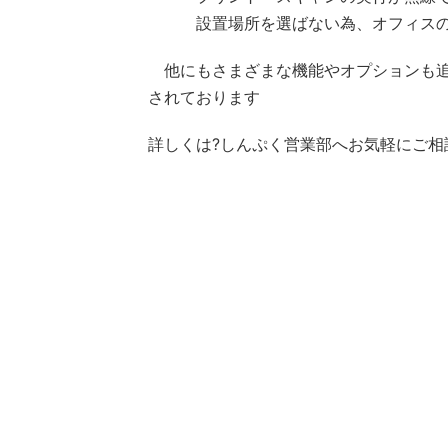
設置場所を選ばない為、オフィスのレ
他にもさまざまな機能やオプションも追
されております
詳しくは?しんぷく営業部へお気軽にご相