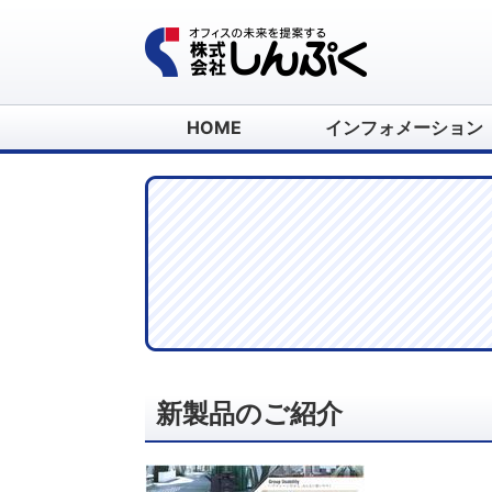
HOME
インフォメーション
新製品のご紹介