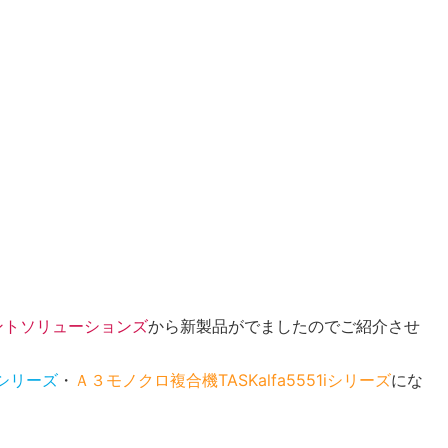
ントソリューションズ
から新製品がでましたのでご紹介させ
ciシリーズ
・
Ａ３モノクロ複合機TASKalfa5551iシリーズ
にな