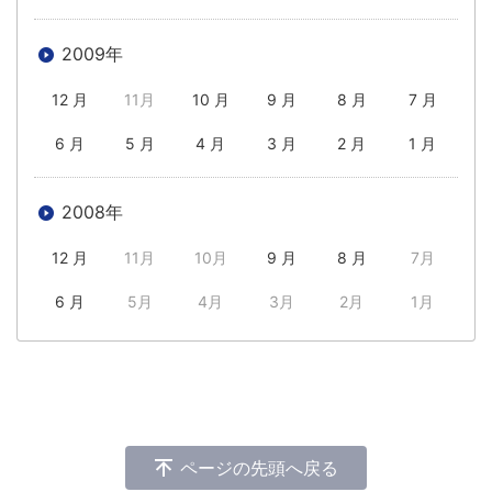
2009年
12 月
11月
10 月
9 月
8 月
7 月
6 月
5 月
4 月
3 月
2 月
1 月
2008年
12 月
11月
10月
9 月
8 月
7月
6 月
5月
4月
3月
2月
1月
ページの先頭へ戻る