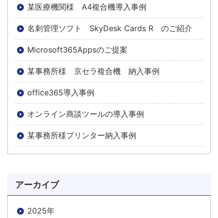
某医療機関様 A4複合機導入事例
名刺管理ソフト SkyDesk Cards R のご紹介
Microsoft365Appsのご提案
某事務所様 京セラ複合機 納入事例
office365導入事例
オンライン商談ツールの導入事例
某事務所様プリンター納入事例
アーカイブ
2025年