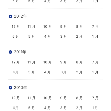
6 月
5 月
4 月
3 月
2 月
1 月
2012年
12 月
11 月
10 月
9 月
8 月
7 月
6 月
5 月
4 月
3 月
2 月
1 月
2011年
12 月
11 月
10 月
9 月
8 月
7 月
6月
5 月
4 月
3月
2 月
1 月
2010年
12 月
11 月
10 月
9 月
8 月
7 月
6月
5 月
4 月
3 月
2 月
1月