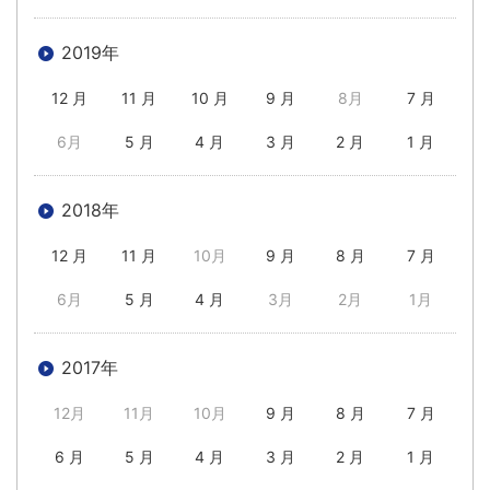
2019年
12 月
11 月
10 月
9 月
8月
7 月
6月
5 月
4 月
3 月
2 月
1 月
2018年
12 月
11 月
10月
9 月
8 月
7 月
6月
5 月
4 月
3月
2月
1月
2017年
12月
11月
10月
9 月
8 月
7 月
6 月
5 月
4 月
3 月
2 月
1 月