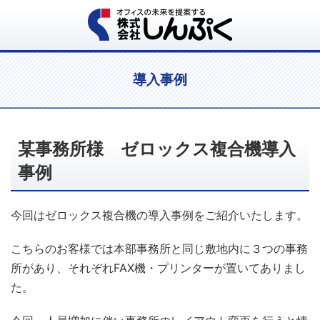
導入事例
某事務所様 ゼロックス複合機導入
事例
今回はゼロックス複合機の導入事例をご紹介いたします。
こちらのお客様では本部事務所と同じ敷地内に３つの事務
所があり、それぞれFAX機・プリンターが置いてありまし
た。