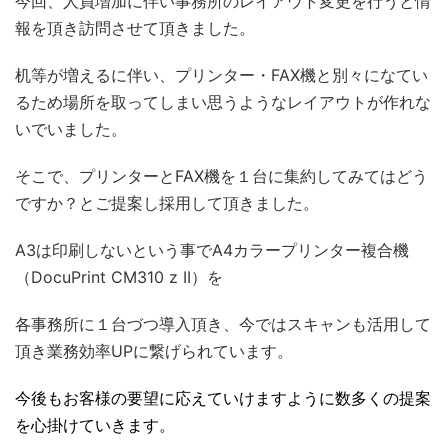
今回、人員増加に伴い事務所のレイアウト変更を行うと情
報を頂き訪問させて頂きました。
机等が増えるに伴い、プリンター・FAX機と別々になてい
るため場所を取ってしまい思うようなレイアウトが作れな
いでいました。
そこで、プリンターとFAX機を１台に集約してみてはどう
ですか？とご提案し採用して頂きました。
A3は印刷しないという事でA4カラープリンター複合機
（DocuPrint CM310 z II）を
各事務所に１台づつ導入頂き、今ではスキャンも活用して
頂き業務効率UPに繋げられています。
今後もお客様の要望に応えていけますように数多くの提案
を心掛けていきます。