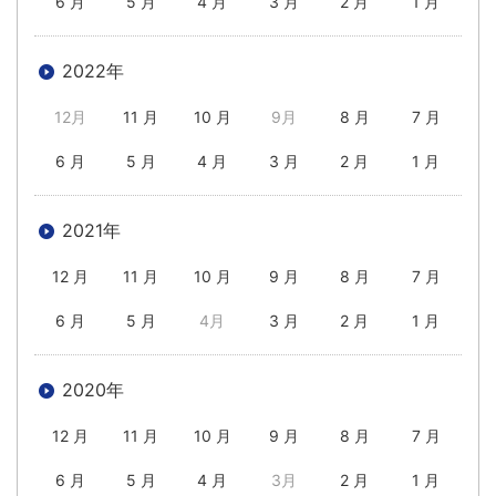
6 月
5 月
4 月
3 月
2 月
1 月
2022年
12月
11 月
10 月
9月
8 月
7 月
6 月
5 月
4 月
3 月
2 月
1 月
2021年
12 月
11 月
10 月
9 月
8 月
7 月
6 月
5 月
4月
3 月
2 月
1 月
2020年
12 月
11 月
10 月
9 月
8 月
7 月
6 月
5 月
4 月
3月
2 月
1 月