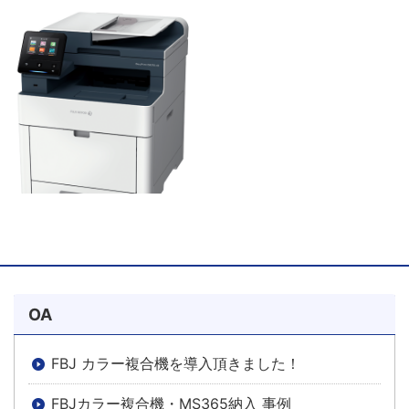
OA
FBJ カラー複合機を導入頂きました！
FBJカラー複合機・MS365納入 事例