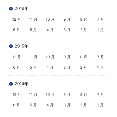
2016年
12 月
11 月
10 月
9 月
8 月
7 月
6 月
5 月
4 月
3 月
2 月
1 月
2015年
12 月
11 月
10 月
9 月
8 月
7 月
6 月
5 月
4 月
3 月
2 月
1 月
2014年
12 月
11 月
10 月
9 月
8 月
7 月
6 月
5 月
4 月
3 月
2 月
1 月