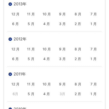
2013年
12 月
11 月
10 月
9 月
8 月
7 月
6 月
5 月
4 月
3 月
2 月
1 月
2012年
12 月
11 月
10 月
9 月
8 月
7 月
6 月
5 月
4 月
3 月
2 月
1 月
2011年
12 月
11 月
10 月
9 月
8 月
7 月
6月
5 月
4 月
3月
2 月
1 月
2010年