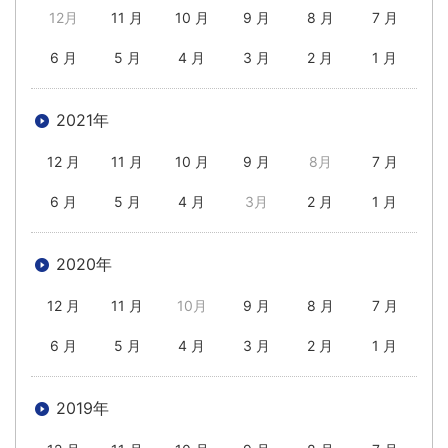
12月
11 月
10 月
9 月
8 月
7 月
6 月
5 月
4 月
3 月
2 月
1 月
2021年
12 月
11 月
10 月
9 月
8月
7 月
6 月
5 月
4 月
3月
2 月
1 月
2020年
12 月
11 月
10月
9 月
8 月
7 月
6 月
5 月
4 月
3 月
2 月
1 月
2019年